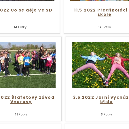
2022 Co se děje ve ŠD
11.5.2022 Předškoláci
škole
14
Fotky
12
Fotky
 2022 Štafetový závod
3.5.2022 Jarní vycház
Vnorovy
třída
11
Fotky
3
Fotky