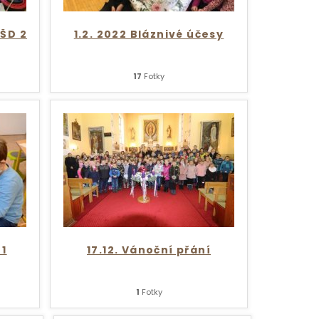
 ŠD 2
1.2. 2022 Bláznivé účesy
17
Fotky
 1
17.12. Vánoční přání
1
Fotky