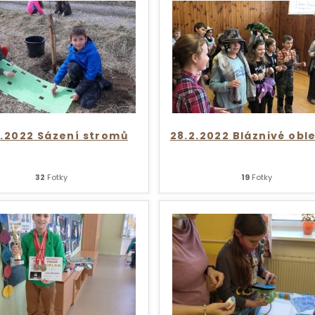
3.2022 Sázení stromů
28.2.2022 Bláznivé obl
32
Fotky
19
Fotky