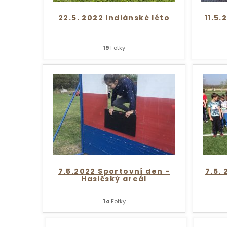
22.5. 2022 Indiánské léto
11.5.
19
Fotky
7.5.2022 Sportovní den -
7.5.
Hasičský areál
14
Fotky