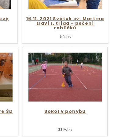
tový
16.11. 2021 Svátek sv. Martina
slaví 1. třída - pečení
rohlíčků
9
Fotky
ve ŠD
Sokol v pohybu
22
Fotky