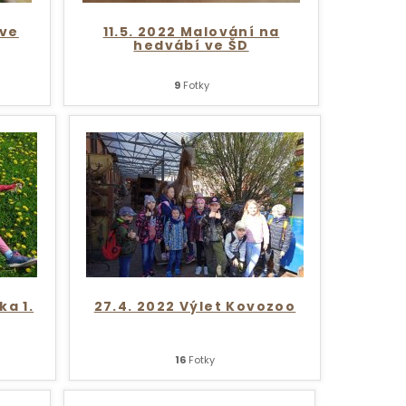
 ve
11.5. 2022 Malování na
hedvábí ve ŠD
9
Fotky
ka 1.
27.4. 2022 Výlet Kovozoo
16
Fotky