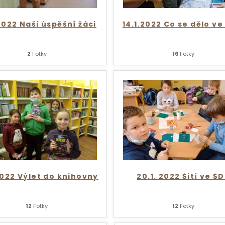
2022 Naši úspěšní žáci
14.1.2022 Co se dělo ve
2
Fotky
16
Fotky
2022 Výlet do knihovny
20.1. 2022 Šití ve ŠD
12
Fotky
12
Fotky