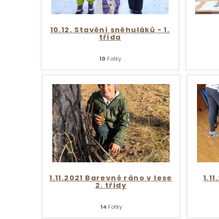
10.12. Stavění sněhuláků - 1.
třída
10
Fotky
1.11.2021 Barevné ráno v lese
1.11
2. třídy
14
Fotky