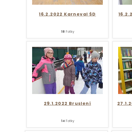
16.2.2022 Karneval ŠD
16.2.
18
Fotky
29.1.2022 Bruslení
27.1.
14
Fotky