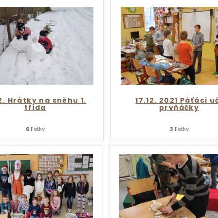
12. Hrátky na sněhu 1.
17.12. 2021 Páťáci u
třída
prvňáčky
6
Fotky
3
Fotky