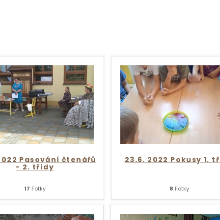
 2022 Pasování čtenářů
23.6. 2022 Pokusy 1. t
- 2. třídy
17
Fotky
8
Fotky