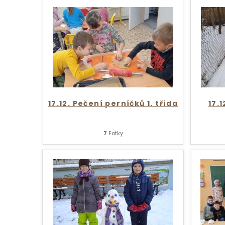
17.12. Pečení perníčků 1. třída
17.
7
Fotky